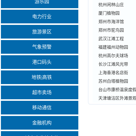
游乐园
杭州闲林山庄
厦门植物园
电力行业
郑州市海洋馆
郑州市驼鸟园
旅游景区
武汉江滩工程
气象预警
福建福州动物园
杭州高尔夫球场
港口码头
长沙江滩风光带
上海香港名店街
地铁|高铁
苏州白塔植物园
台山市康桥温泉度
超市卖场
天津塘沽区外滩景
移动通信
金融机构